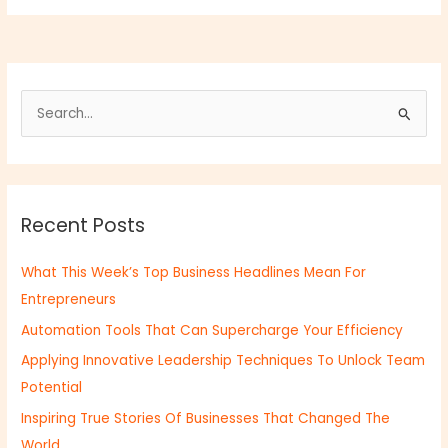
S
e
a
r
Recent Posts
c
h
What This Week’s Top Business Headlines Mean For
f
Entrepreneurs
o
Automation Tools That Can Supercharge Your Efficiency
r
:
Applying Innovative Leadership Techniques To Unlock Team
Potential
Inspiring True Stories Of Businesses That Changed The
World