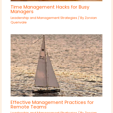
Time Management Hacks for Busy
Managers
Leadership and Management Strategies
/ By
Zorvian
Quenvale
Effective Management Practices for
Remote Teams
Leadership and Management Strategies
/ By
Zorvian