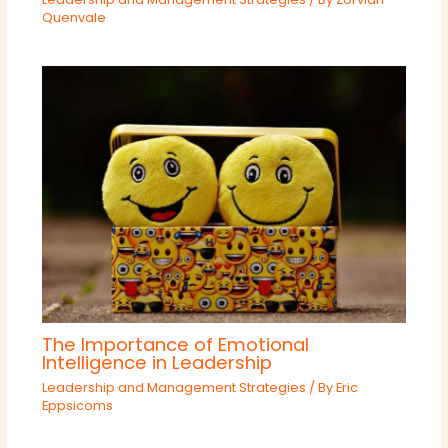
Quenvale
The Importance of Emotional
Intelligence in Leadership
Leadership and Management Strategies
/ By
Eric
Eppsicoms