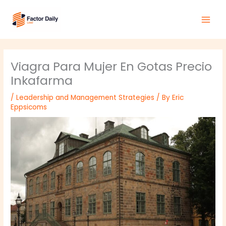
Skip
Main
to
Men
content
Viagra Para Mujer En Gotas Precio
Inkafarma
/
Leadership and Management Strategies
/ By
Eric
Eppsicoms